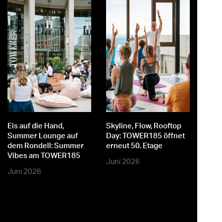
st
er
Eis auf die Hand,
Skyline, Flow, Rooftop
M
Summer Lounge auf
Day: TOWER185 öffnet
dem Rondell: Summer
erneut 50. Etage
Vibes am TOWER185
Juni 2026
Juni 2026