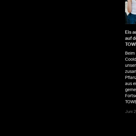
Vorplatz des TOWER185 in eine bunte
atmosphärische Piazza.
Oktober 2020
Eis 
auf 
s Entree des
TOW
szeit und rund
ihnachtlichem
Beim 
Cool
unser
zusa
Pflan
aus e
geme
Forts
TOWE
Juni 