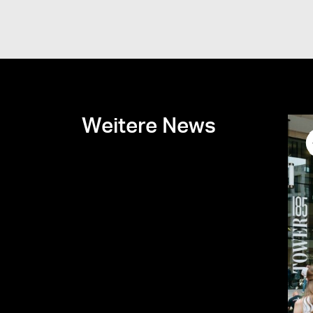
Weitere News
Tower185 Street Food Night
Im Herbst 2019 verwandelte sich der