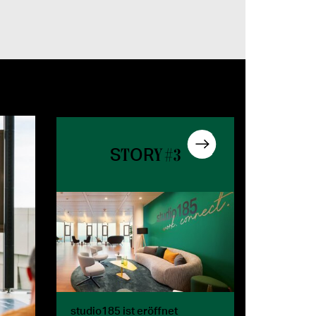
S
OR
T
Y #3
studio185 ist eröffnet