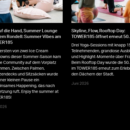
auf die Hand, Summer Lounge
Skyline, Flow, Rooftop Day:
dem Rondell: Summer Vibes am
TOWER185 öffnet erneut 50.
ER185
Drei Yoga-Sessions mit knapp 1
ersten von zwei Ice Cream
Teilnehmenden, grandiose Ausb
downs dieser Sommer-Saison kam
und Highlight-Momente über Fra
e Community auf dem Vorplatz
Beim Rooftop Day wurde die 50.
mmen. Zwischen Palmen,
im TOWER185 erneut zum Erlebn
zendecks und Sitzsäcken wurde
den Dächern der Stadt.
iner kleinen Pause ein
Juni 2026
insames Happening, das nach
etzung ruft. Enjoy the summer at
R185!
2026