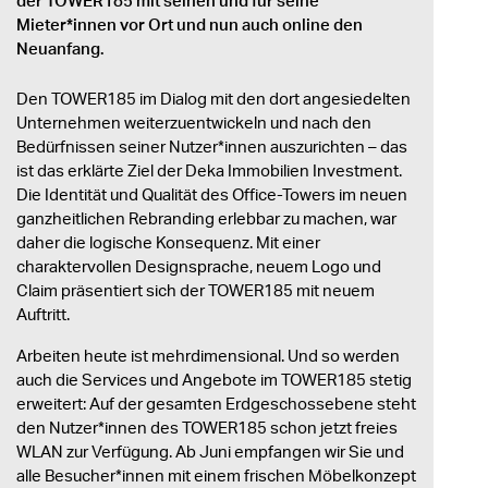
der TOWER185 mit seinen und für seine
Mieter*innen vor Ort und nun auch online den
Neuanfang.
Den TOWER185 im Dialog mit den dort angesiedelten
Unternehmen weiterzuentwickeln und nach den
Bedürfnissen seiner Nutzer*innen auszurichten – das
ist das erklärte Ziel der Deka Immobilien Investment.
Die Identität und Qualität des Office-Towers im neuen
ganzheitlichen Rebranding erlebbar zu machen, war
daher die logische Konsequenz. Mit einer
charaktervollen Designsprache, neuem Logo und
Claim präsentiert sich der TOWER185 mit neuem
Auftritt.
Arbeiten heute ist mehrdimensional. Und so werden
auch die Services und Angebote im TOWER185 stetig
erweitert: Auf der gesamten Erdgeschossebene steht
den Nutzer*innen des TOWER185 schon jetzt freies
WLAN zur Verfügung. Ab Juni empfangen wir Sie und
alle Besucher*innen mit einem frischen Möbelkonzept