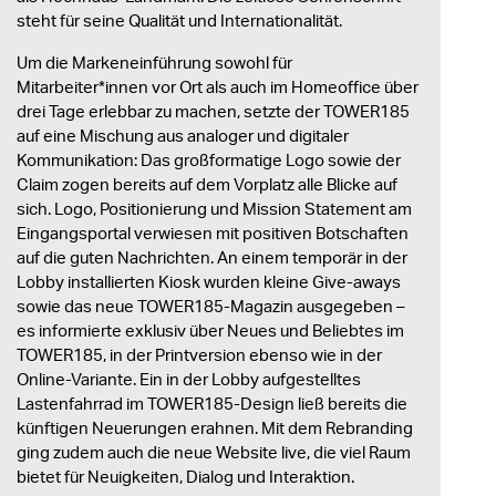
steht für seine Qualität und Internationalität.
Um die Markeneinführung sowohl für
Mitarbeiter*innen vor Ort als auch im Homeoffice über
drei Tage erlebbar zu machen, setzte der TOWER185
auf eine Mischung aus analoger und digitaler
Kommunikation: Das großformatige Logo sowie der
Claim zogen bereits auf dem Vorplatz alle Blicke auf
sich. Logo, Positionierung und Mission Statement am
Eingangsportal verwiesen mit positiven Botschaften
auf die guten Nachrichten. An einem temporär in der
Lobby installierten Kiosk wurden kleine Give-aways
sowie das neue TOWER185-Magazin ausgegeben –
es informierte exklusiv über Neues und Beliebtes im
TOWER185, in der Printversion ebenso wie in der
Online-Variante. Ein in der Lobby aufgestelltes
Lastenfahrrad im TOWER185-Design ließ bereits die
künftigen Neuerungen erahnen. Mit dem Rebranding
ging zudem auch die neue Website live, die viel Raum
bietet für Neuigkeiten, Dialog und Interaktion.