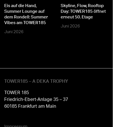
Eis auf die Hand,
Skyline, Flow, Rooftop
M
Summer Lounge auf
Day: TOWER185 öffnet
dem Rondell: Summer
erneut 50. Etage
Vibes am TOWER185
Juni 2026
Juni 2026
TOWER185 – A DEKA TROPHY
TOWER 185
Friedrich-Ebert-Anlage 35 – 37
60185 Frankfurt am Main
Impressum