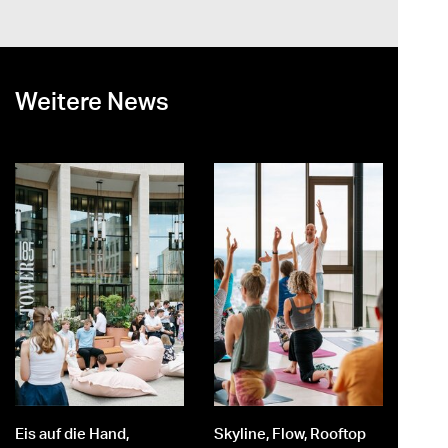
Weitere News
st
er
Eis auf die Hand,
Skyline, Flow, Rooftop
M