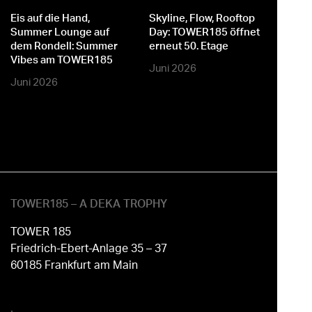
er
Eis auf die Hand,
Skyline, Flow, Rooftop
M
Summer Lounge auf
Day: TOWER185 öffnet
dem Rondell: Summer
erneut 50. Etage
Vibes am TOWER185
Juni 2026
Juni 2026
TOWER185 – A DEKA TROPHY
TOWER 185
Friedrich-Ebert-Anlage 35 – 37
60185 Frankfurt am Main