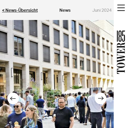
< News-Übersicht
News
Juni 2024