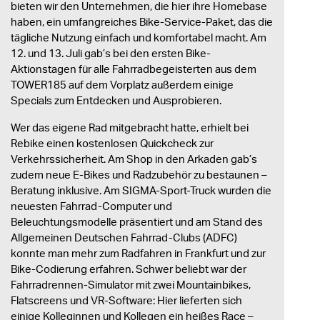
bieten wir den Unternehmen, die hier ihre Homebase
haben, ein umfangreiches Bike-Service-Paket, das die
tägliche Nutzung einfach und komfortabel macht. Am
12. und 13. Juli gab’s bei den ersten Bike-
Aktionstagen für alle Fahrradbegeisterten aus dem
TOWER185 auf dem Vorplatz außerdem einige
Specials zum Entdecken und Ausprobieren.
Wer das eigene Rad mitgebracht hatte, erhielt bei
Rebike einen kostenlosen Quickcheck zur
Verkehrssicherheit. Am Shop in den Arkaden gab’s
zudem neue E-Bikes und Radzubehör zu bestaunen –
Beratung inklusive. Am SIGMA-Sport-Truck wurden die
neuesten Fahrrad-Computer und
Beleuchtungsmodelle präsentiert und am Stand des
Allgemeinen Deutschen Fahrrad-Clubs (ADFC)
konnte man mehr zum Radfahren in Frankfurt und zur
Bike-Codierung erfahren. Schwer beliebt war der
Fahrradrennen-Simulator mit zwei Mountainbikes,
Flatscreens und VR-Software: Hier lieferten sich
einige Kolleginnen und Kollegen ein heißes Race –