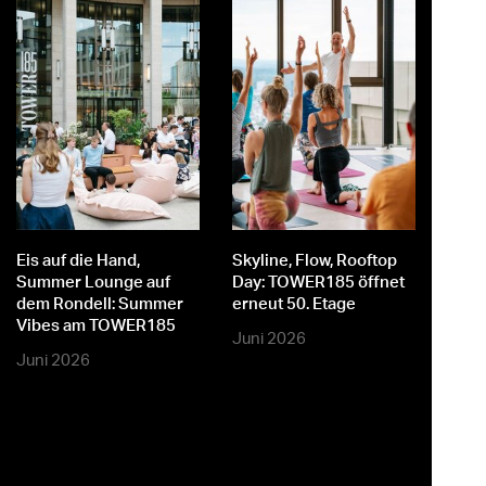
st
er
Eis auf die Hand,
Skyline, Flow, Rooftop
M
Summer Lounge auf
Day: TOWER185 öffnet
dem Rondell: Summer
erneut 50. Etage
Vibes am TOWER185
Juni 2026
Juni 2026