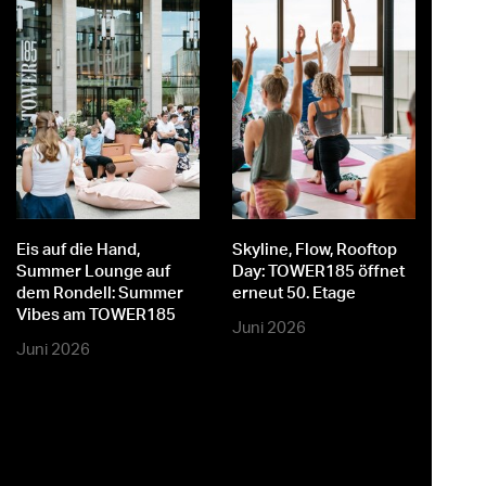
st
er
Eis auf die Hand,
Skyline, Flow, Rooftop
M
Summer Lounge auf
Day: TOWER185 öffnet
dem Rondell: Summer
erneut 50. Etage
Vibes am TOWER185
Juni 2026
Juni 2026